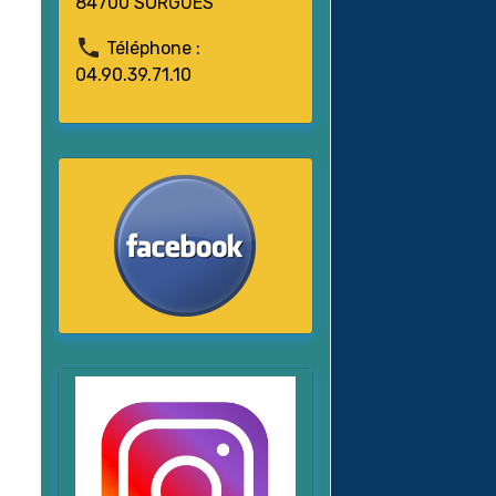
84700 SORGUES
Téléphone :
04.90.39.71.10