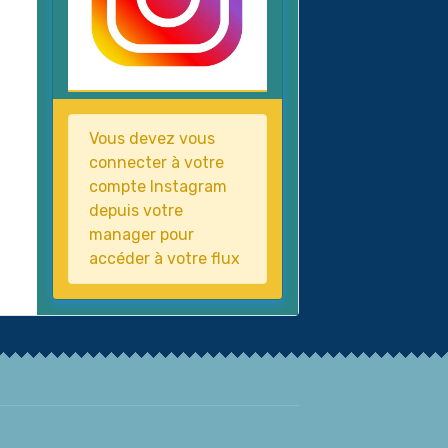
Vous devez vous
connecter à votre
compte Instagram
depuis votre
manager pour
accéder à votre flux