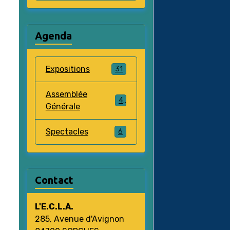
Agenda
Expositions
31
Assemblée
4
Générale
Spectacles
6
Contact
L'E.C.L.A.
285, Avenue d'Avignon