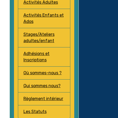
Activités Adultes
Activités Enfants et
Ados
Stages/Ateliers
adultes/enfant
Adhésions et
Inscriptions
Où sommes-nous ?
Qui sommes nous?
Règlement intérieur
Les Statuts