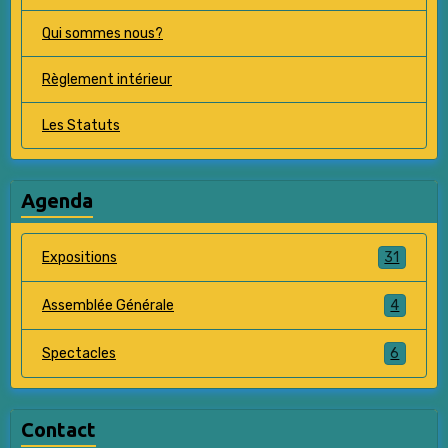
Qui sommes nous?
Règlement intérieur
Les Statuts
Agenda
31
Expositions
4
Assemblée Générale
6
Spectacles
Contact